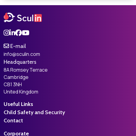
E-mail
info@sculin.com
Headquarters
8A Romsey Terrace
Cambridge
CB1 3NH
United Kingdom
Useful Links
Child Safety and Security
Contact
Corporate