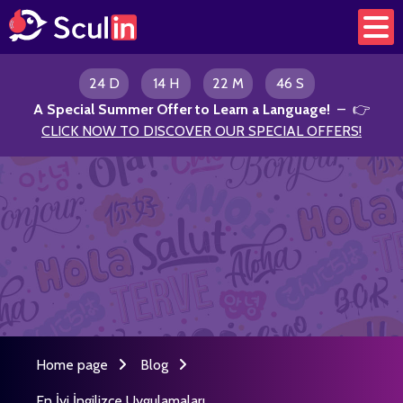
24 D
14 H
22 M
46 S
A Special Summer Offer to Learn a Language
!
– 👉
CLICK NOW TO DISCOVER OUR SPECIAL OFFERS!
Home page
Blog
En İyi İngilizce Uygulamaları