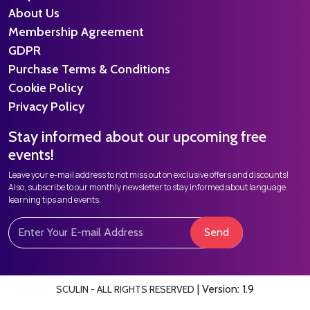
About Us
Membership Agreement
GDPR
Purchase Terms & Conditions
Cookie Policy
Privacy Policy
Stay informed about our upcoming free
events!
Leave your e-mail address to not miss out on exclusive offers and discounts!
Also, subscribe to our monthly newsletter to stay informed about language
learning tips and events.
Send
|
Version: 1.9
SCULIN - ALL RIGHTS RESERVED