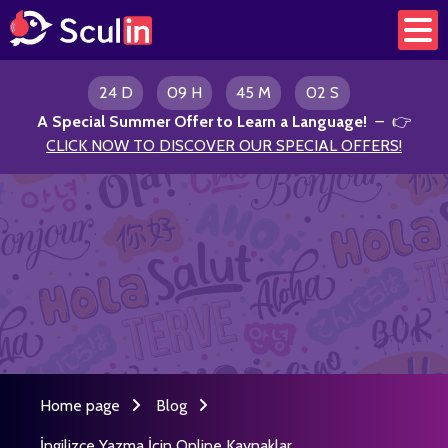
24 D
09 H
45 M
02 S
A Special Summer Offer to Learn a Language
!
– 👉
CLICK NOW TO DISCOVER OUR SPECIAL OFFERS!
Home page
Blog
İngilizce Yazma İçin Online Kaynaklar