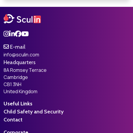
E-mail
info@sculin.com
Headquarters
8A Romsey Terrace
Cambridge
CB1 3NH
United Kingdom
Useful Links
Child Safety and Security
Contact
Corporate