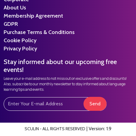
About Us
Membership Agreement
GDPR
Purchase Terms & Conditions
Cookie Policy
Privacy Policy
Stay informed about our upcoming free
events!
Leave your e-mail address to not miss out on exclusive offers and discounts!
Also, subscribe to our monthly newsletter to stay informed about language
learning tips and events.
Send
|
Version: 1.9
SCULIN - ALL RIGHTS RESERVED