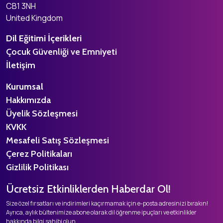
CB1 3NH
United Kingdom
Dil Eğitimi İçerikleri
Çocuk Güvenliği ve Emniyeti
İletişim
Kurumsal
Hakkımızda
Üyelik Sözleşmesi
KVKK
Mesafeli Satış Sözleşmesi
Çerez Politikaları
Gizlilik Politikası
Ücretsiz Etkinliklerden Haberdar Ol!
Size özel fırsatları ve indirimleri kaçırmamak için e-posta adresinizi bırakın!
Ayrıca, aylık bültenimize abone olarak dil öğrenme ipuçları ve etkinlikler
hakkında bilgi sahibi olun.