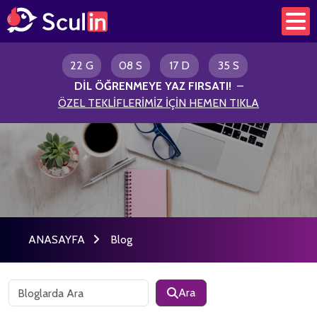
22 G
08 S
17 D
34 S
DİL ÖĞRENMEYE YAZ FIRSATI
!
–
ÖZEL TEKLİFLERİMİZ İÇİN HEMEN TIKLA
ANASAYFA
Blog
Ara