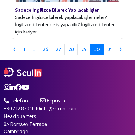
Sadece İngilizce Bilerek Yapılacak İşler
Sadece İngilizce bilerek yapılacak işler neler?
İngilizce bilenler ne iş yapabilir? İngilizce bilenler
için kariyer ...
1
...
26
27
28
29
30
31
Telefon
E-posta
+90 312 870 10 10
info@sculin.com
Headquarters
8A Romsey Terrace
Cambridge