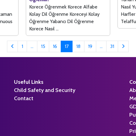
Korece Öğrenmek Korece Alfabe
Nasıl Y
 zaman
Kolay Dil Öğrenme Koreceyi Kolay
Harfle
inuous
Öğrenme Yabancı Dil Öğrenme
Telaffu
Korece Nasıl ...
1
...
15
16
17
18
19
...
31
Useful Links
Co
Child Safety and Security
Ab
Contact
Me
G
Pu
Co
Pr