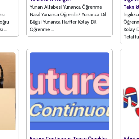
Yunan Alfabesi Yunanca Öğrenme
Teknikl
esi
Nasıl Yunanca Öğrenilir? Yunanca Dil
İngiliz
Doğru
Bilgisi Yunanca Harfler Kolay Dil
Öğrenm
 ...
Öğrenme ...
Kolay D
Telaffuz
Future Continuous Tense Örnekler
Sıfırd