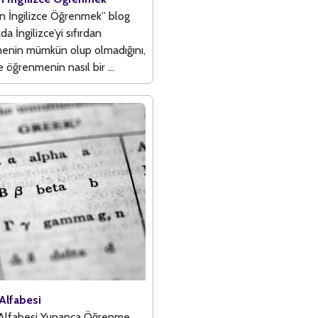
an İngilizce Öğrenmek” blog
a İngilizce’yi sıfırdan
enin mümkün olup olmadığını,
e öğrenmenin nasıl bir ...
Alfabesi
Alfabesi Yunanca Öğrenme