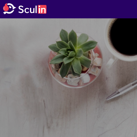
23 D
17 H
02 M
15 S