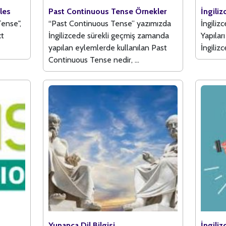
les
Past Continuous Tense Örnekler
İngili
Tense",
“Past Continuous Tense” yazımızda
İngiliz
ct
İngilizcede sürekli geçmiş zamanda
Yapılar
yapılan eylemlerde kullanılan Past
İngiliz
Continuous Tense nedir, ...
Yunanca Dil Bilgisi
İngili