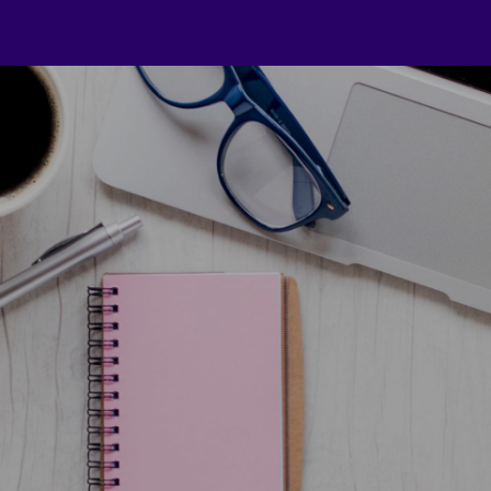
A Special Summer Offer to Learn a Language
!
– 👉
CLICK NO