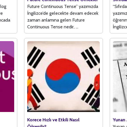
log
Future Continuous Tense” yazımızda
“Sıfırd
ye
İngilizce’de gelecekte devam edecek
yazımızd
ancada
zaman anlamına gelen Future
öğrenm
Continuous Tense nedir, ...
İngilizc
Korece Hızlı ve Etkili Nasıl
Yunan 
Öğrenilir?
Yunan 