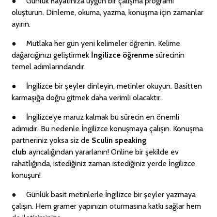
●
Günlük hayatınıza uygun bir çalışma programı
oluşturun. Dinleme, okuma, yazma, konuşma için zamanlar
ayırın.
●
Mutlaka her gün yeni kelimeler öğrenin. Kelime
dağarcığınızı geliştirmek
İngilizce öğrenme
sürecinin
temel adımlarındandır.
●
İngilizce bir şeyler dinleyin, metinler okuyun. Basitten
karmaşığa doğru gitmek daha verimli olacaktır.
●
İngilizce’ye maruz kalmak bu sürecin en önemli
adımıdır. Bu nedenle İngilizce konuşmaya çalışın. Konuşma
partneriniz yoksa siz de
Sculin speaking
club
ayrıcalığından yararlanın! Online bir şekilde ev
rahatlığında, istediğiniz zaman istediğiniz yerde İngilizce
konuşun!
●
Günlük basit metinlerle İngilizce bir şeyler yazmaya
çalışın. Hem gramer yapınızın oturmasına katkı sağlar hem