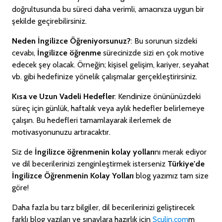
doğrultusunda bu süreci daha verimli, amacınıza uygun bir
şekilde geçirebilirsiniz.
Neden İngilizce Öğreniyorsunuz?
: Bu sorunun sizdeki
cevabı,
İngilizce öğrenme
sürecinizde sizi en çok motive
edecek şey olacak. Örneğin; kişisel gelişim, kariyer, seyahat
vb. gibi hedefinize yönelik çalışmalar gerçekleştirirsiniz.
Kısa ve Uzun Vadeli Hedefler
: Kendinize önününüzdeki
süreç için günlük, haftalık veya aylık hedefler belirlemeye
çalışın. Bu hedefleri tamamlayarak ilerlemek de
motivasyonunuzu artıracaktır.
Siz de
İngilizce öğrenmenin kolay yolları
nı merak ediyor
ve dil becerilerinizi zenginleştirmek isterseniz
Türkiye'de
İngilizce Öğrenmenin Kolay Yolları
blog yazımız tam size
göre!
Daha fazla bu tarz bilgiler, dil becerilerinizi geliştirecek
farklı blog yazıları ve sınavlara hazırlık için
Sculin.com
m