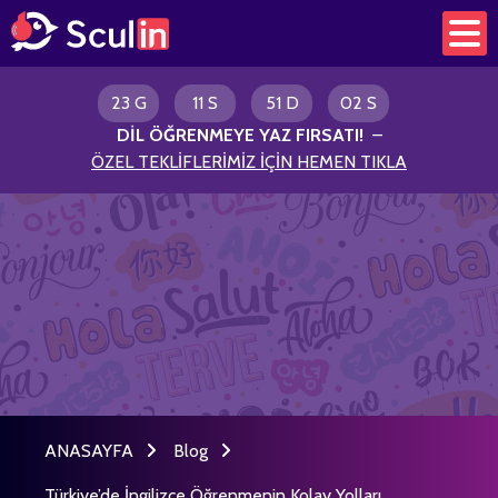
23 G
11 S
51 D
02 S
DİL ÖĞRENMEYE YAZ FIRSATI
!
–
ÖZEL TEKLİFLERİMİZ İÇİN HEMEN TIKLA
ANASAYFA
Blog
Türkiye’de İngilizce Öğrenmenin Kolay Yolları