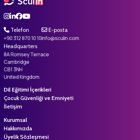
Telefon
E-posta
+90 312 870 10 10
info@sculin.com
Headquarters
8A Romsey Terrace
Cambridge
CB1 3NH
United Kingdom
Dil Eğitimi İçerikleri
Çocuk Güvenliği ve Emniyeti
İletişim
Kurumsal
Hakkımızda
Üyelik Sözleşmesi