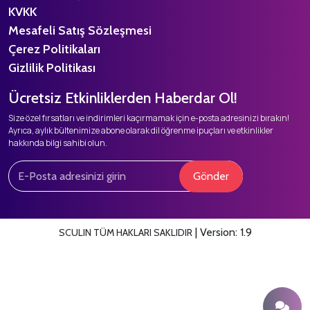
KVKK
Mesafeli Satış Sözleşmesi
Çerez Politikaları
Gizlilik Politikası
Ücretsiz Etkinliklerden Haberdar Ol!
Size özel fırsatları ve indirimleri kaçırmamak için e-posta adresinizi bırakın!
Ayrıca, aylık bültenimize abone olarak dil öğrenme ipuçları ve etkinlikler
hakkında bilgi sahibi olun.
Gönder
|
Version: 1.9
SCULIN TÜM HAKLARI SAKLIDIR