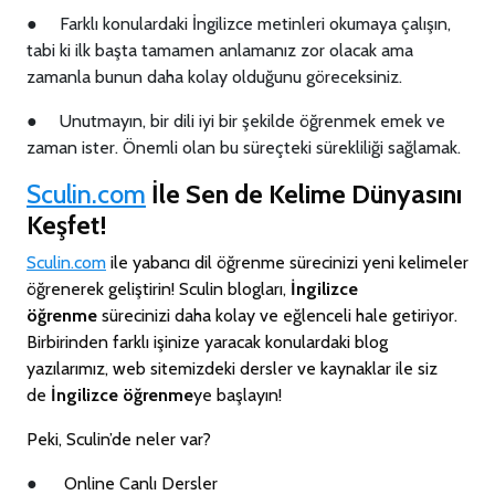
●
Farklı konulardaki İngilizce metinleri okumaya çalışın,
tabi ki ilk başta tamamen anlamanız zor olacak ama
zamanla bunun daha kolay olduğunu göreceksiniz.
●
Unutmayın, bir dili iyi bir şekilde öğrenmek emek ve
zaman ister. Önemli olan bu süreçteki sürekliliği sağlamak.
Sculin.com
İle Sen de Kelime Dünyasını
Keşfet!
Sculin.com
ile yabancı dil öğrenme sürecinizi yeni kelimeler
öğrenerek geliştirin! Sculin blogları,
İngilizce
öğrenme
sürecinizi daha kolay ve eğlenceli hale getiriyor.
Birbirinden farklı işinize yaracak konulardaki blog
yazılarımız, web sitemizdeki dersler ve kaynaklar ile siz
de
İngilizce öğrenme
ye başlayın!
Peki, Sculin’de neler var?
●
Online Canlı Dersler